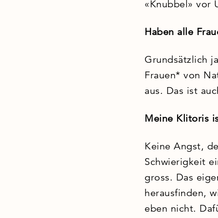
«Knubbel» vor 
Haben alle Fraue
Grundsätzlich j
Frauen* von Nat
aus. Das ist auc
Meine Klitoris 
Keine Angst, dei
Schwierigkeit e
gross. Das eige
herausfinden, w
eben nicht. Daf