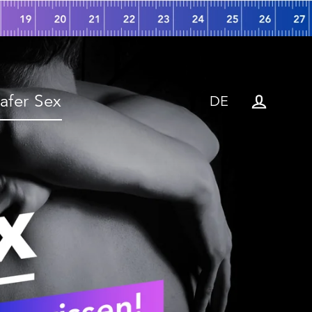
afer Sex
Einlogg