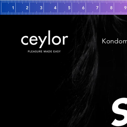
Direkt
zum
Inhalt
Kondo