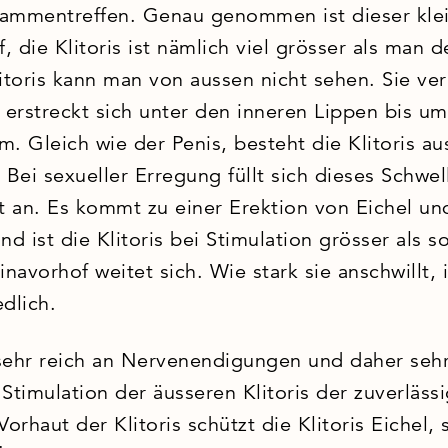
sammentreffen. Genau genommen ist dieser kle
f, die Klitoris ist nämlich viel grösser als man 
itoris kann man von aussen nicht sehen. Sie ver
d erstreckt sich unter den inneren Lippen bis u
. Gleich wie der Penis, besteht die Klitoris au
Bei sexueller Erregung füllt sich dieses Schwe
t an. Es kommt zu einer Erektion von Eichel und
 ist die Klitoris bei Stimulation grösser als so
inavorhof weitet sich. Wie stark sie anschwillt, 
dlich.
t sehr reich an Nervenendigungen und daher sehr
e Stimulation der äusseren Klitoris der zuverlä
rhaut der Klitoris schützt die Klitoris Eichel, 