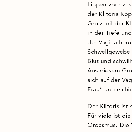
Lippen vorn zu
der Klitoris Kop
Grossteil der Kl
in der Tiefe un
der Vagina herum
Schwellgewebe. 
Blut und schwill
Aus diesem Grund
sich auf der Vag
Frau* unterschie
Der Klitoris is
Für viele ist di
Orgasmus. Die Vo