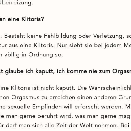
Überreizung.
n eine Klitoris?
a. Besteht keine Fehlbildung oder Verletzung, so
ur aus eine Klitoris. Nur sieht sie bei jedem 
h völlig in Ordnung so.
ist glaube ich kaputt, ich komme nie zum Orgas
ne Klitoris ist nicht kaputt. Die Wahrscheinlich
inen Orgasmus zu erreichen einen anderen Grund
ne sexuelle Empfinden will erforscht werden. 
ie man gerne berührt wird, was man gerne mag,
ür darf man sich alle Zeit der Welt nehmen. Bei