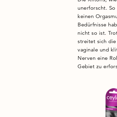
unerforscht. So
keinen Orgasmu
Bedürfnisse hab
nicht so ist. T
streitet sich d
vaginale und kl
Nerven eine Rol
Gebiet zu erfor