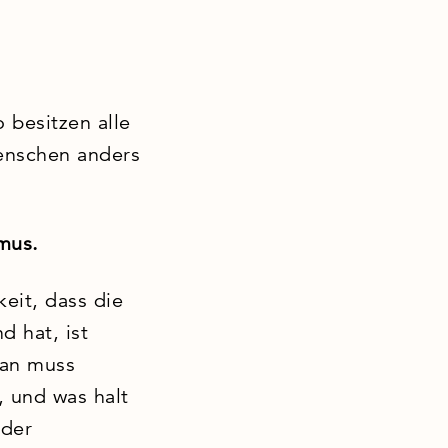
 besitzen alle
Menschen anders
mus.
keit, dass die
 hat, ist
Man muss
 und was halt
 der