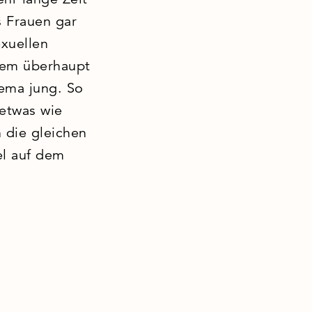
s Frauen gar
xuellen
dem überhaupt
hema jung. So
 etwas wie
 die gleichen
el auf dem