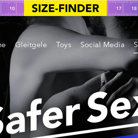
me
Gleitgele
Toys
Social Media
S