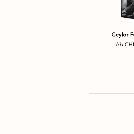
Ceylor F
Ab CHF