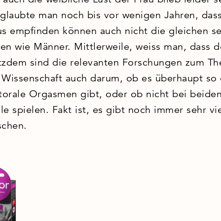
 glaubte man noch bis vor wenigen Jahren, das
s empfinden können auch nicht die gleichen se
en wie Männer. Mittlerweile, weiss man, dass 
rotzdem sind die relevanten Forschungen zum T
ie Wissenschaft auch darum, ob es überhaupt so
itorale Orgasmen gibt, oder ob nicht bei beiden
le spielen. Fakt ist, es gibt noch immer sehr vi
schen.